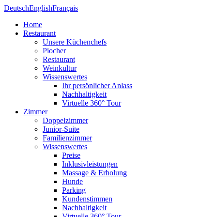
Deutsch
English
Français
Home
Restaurant
Unsere Küchenchefs
Piocher
Restaurant
Weinkultur
Wissenswertes
Ihr persönlicher Anlass
Nachhaltigkeit
Virtuelle 360° Tour
Zimmer
Doppelzimmer
Junior-Suite
Familienzimmer
Wissenswertes
Preise
Inklusivleistungen
Massage & Erholung
Hunde
Parking
Kundenstimmen
Nachhaltigkeit
Virtuelle 360° Tour