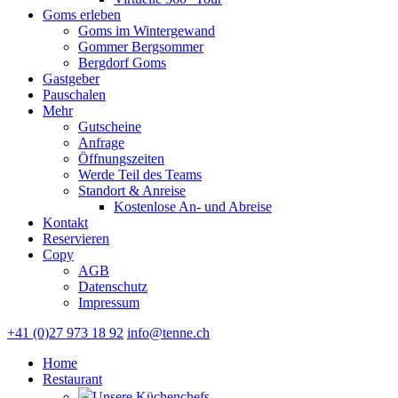
Goms erleben
Goms im Wintergewand
Gommer Bergsommer
Bergdorf Goms
Gastgeber
Pauschalen
Mehr
Gutscheine
Anfrage
Öffnungszeiten
Werde Teil des Teams
Standort & Anreise
Kostenlose An- und Abreise
Kontakt
Reservieren
Copy
AGB
Datenschutz
Impressum
+41 (0)27 973 18 92
info@tenne.ch
Home
Restaurant
Unsere Küchenchefs