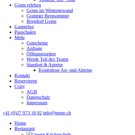
Goms erleben
Goms im Wintergewand
Gommer Bergsommer
Bergdorf Goms
Gastgeber
Pauschalen
Mehr
Gutscheine
Anfrage
Öffnungszeiten
Werde Teil des Teams
Standort & Anreise
Kostenlose An- und Abreise
Kontakt
Reservieren
Copy
AGB
Datenschutz
Impressum
+41 (0)27 973 18 92
info@tenne.ch
Home
Restaurant
Unsere Küchenchefs