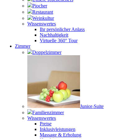
Piocher
Restaurant
Weinkultur
Wissenswertes
Ihr persönlicher Anlass
Nachhaltigkeit
Virtuelle 360° Tour
Zimmer
Doppelzimmer
Junior-Suite
Familienzimmer
Wissenswertes
Preise
Inklusivleistungen
Massage & Erholung