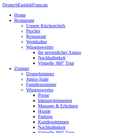
Deutsch
English
Français
Home
Restaurant
Unsere Küchenchefs
Piocher
Restaurant
Weinkultur
Wissenswertes
Ihr persönlicher Anlass
Nachhaltigkeit
Virtuelle 360° Tour
Zimmer
Doppelzimmer
Junior-Suite
Familienzimmer
Wissenswertes
Preise
Inklusivleistungen
Massage & Erholung
Hunde
Parking
Kundenstimmen
Nachhaltigkeit
Virtuelle 360° Tour