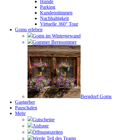
Hunde
Parking
Kundenstimmen
Nachhaltigkeit
Virtuelle 360° Tour
Goms erleben
Goms im Wintergewand
Gommer Bergsommer
Bergdorf Goms
Gastgeber
Pauschalen
Mehr
Gutscheine
Anfrage
Öffnungszeiten
Werde Teil des Teams